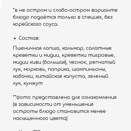
*в не остром и слабо-остром варианте
блюдо подаётся только в специях, без
корейского соуса.
Состав:
Пшеничная лапша, кальмар, салатные
креветки и мидии, креветки тигровые,
мидии киви (большая), чеснок, репчатый
лук, морковь, паприка, шампиньоны,
кабачки, китайская капуста, зеленый
лук, кунжут
**фото представлено для ознакомления
(в зависимости от уменьшения
остроты блюдо становится менее
насыщенного цвета)