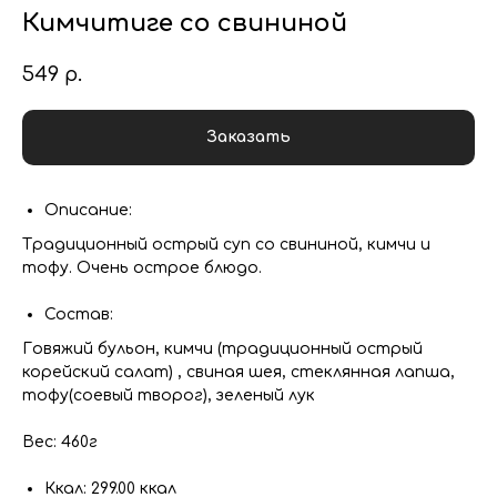
Кимчитиге со свининой
549
р.
Заказать
Описание:
Традиционный острый суп со свининой, кимчи и
тофу. Очень острое блюдо.
Состав:
Говяжий бульон, кимчи (традиционный острый
корейский салат) , свиная шея, стеклянная лапша,
тофу(соевый творог), зеленый лук
Вес: 460г
Ккал: 299.00 ккал