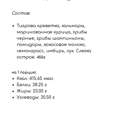
Состав:
Тигрова креветка, кальмары,
маринованная курица, грибы
черные, грибы шампиньоны,
помидоры, кокосовое молоко,
лемонграсс, имбирь, лук. Слегка
острое.
450г
на 1 порцию:
Ккал: 415.65 ккал
Белки: 28.25 г
Жиры: 23.00 г
Углеводы: 20.50 г