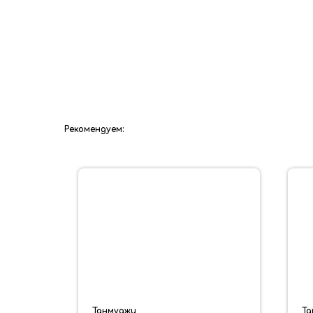
Рекомендуем:
Танмуджи
Та