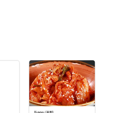
Кимчи (김치)
С