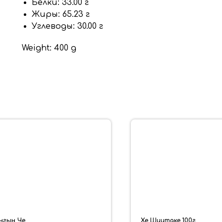
Белки: 33.00 г
Жиры: 65.23 г
Углеводы: 30.00 г
Weight: 400 g
нгын Че
Хе Шиитаке 100г