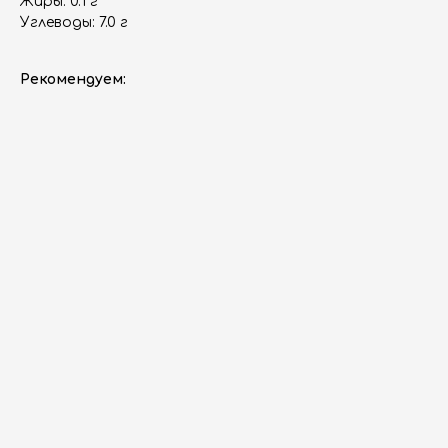
Жиры: 0.1 г
Углеводы: 7.0 г
Рекомендуем:
ERROR:Not found category