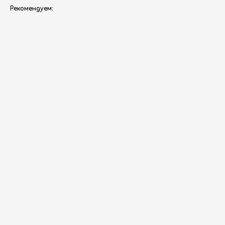
Рекомендуем:
ERROR:Not found category